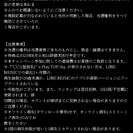
容の変更は承れま
せんのでお間違いないようにご注意ください。
※複数応募が行なわれていると当社が判断した場合、当選権利をすべて
無効とさせていただ
く場合がございます。
【注意事項】
※当選の権利は当選者様ご本人のものとし、換金・譲渡はできません。
※特典は2023年8月上旬以降順次送付予定です。
※本キャンペーン参加に際しての通信費はお客様のご負担となります。
※『”〇〇(登録名)” ‘s Play TOP 50』が表示されない方は、LINE
MUSICでの直近3ヶ月間の
再生曲数が20曲未満か、LINE MUSICのアプリが最新バージョンにアッ
プデートされていな
い可能性がございます。また、ランキングは翌日反映、1日1回/不定期に
更新されます。締
切間近の場合、カウントが締切までに反映されない場合がありますので
ご注意ください。
※オフライン再生(ダウンロード保存)せず、オンライン再生(ストリーミ
ング再生)のみでお
聴きください
※1回の再生秒数が短いと1再生とカウントされない場合があります。