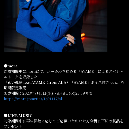
●mora
対象期間中にmoraにて、ボーカルを務める「AYAME」によるスペシャ
ルトークを収録した
『蒼い孤島 feat.AYAME（from AliA）「AYAME」ボイス付き ver.』を
期間限定販売！
販売期間：2023年7月5日(水)～8月8日(火)23:59まで
https://mora.jp/artist/1691117/all
●LINE MUSIC
対象期間中に再生回数に応じてご応募いただいた方全員に下記の賞品を
プレゼント！