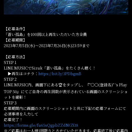
【応募条件】
「蒼い孤島」を100回以上再生いただいた方全員
【応募期間】
2023年7月5日(水)～2023年7月26日(水)23:59まで
【応募方法】
STEP１
LINE MUSICでSizuk「蒼い孤島」をたくさん聴く！
▶再生はコチラ：
https://bit.ly/3PDbgmB
STEP２
LINE MUSIC内、画面下にある🏆をタップし、『”〇〇(登録名)” ‘s Play
TOP 50』にてご自身の再生回数が表示されている画面のスクリーンショ
ットを撮影！
STEP３
応募期間内に画面のスクリーンショットと共に下記の応募フォームにて
必須事項を入力して
応募完了！
https://forms.gle/fu65sQgpbZZdNGXt8
※ご応募はお一人様1回限りとさせていただきます。応募終了後に応募内