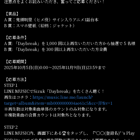
注意点をよくお読みいただき、奮ってご応募ください！
【賞品】
A 賞：鬼頭明里（ヒメ役）サイン入りアニメ1話台本
B 賞：スマホ壁紙（絵柄：ジャケット）
【応募条件】
A 賞: 「Daybreak」を 1,000 回以上再生いただいた方から抽選で 5 名様
B 賞: 「Daybreak」を 300 回以上再生いただいた方全員
【応募期間】
2025年10月5日(日)0:00〜2025年11月9日(日)23:59まで
【応募方法】
STEP１
LINE MUSICでSizuk「Daybreak」をたくさん聴く！
再生はコチラ：
https://music.line.me/launch?
target=album&item=mb0000000004ae61c5&cc=JP&v=1
※再生数は対象楽曲単体のカウントのみ対象になります。
※複数楽曲の合算カウントは対象外となります。
STEP２
LINE MUSIC内、画面下にある🏆をタップし、『”〇〇(登録名)” ‘s Play