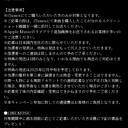
【注意事項】
※iTunesにてご購入いただいた方のみが対象となります。
※ご応募の際は、iTunesにて楽曲を購入したことが分かるスクリーン
ショット画面を一緒に添付してお送りください。
※Apple Musicのライブラリ追加画像をお送りされるお客様が多いの
でご注意ください。
※応募は日本国内在住の方に限らせていただきます。
※当選者の発表は、特典は発送をもって代えさせていただきます。
※落選者へのご連絡は致しませんので予めご了承ください。
※特典の発送は1回のみとなり、いかなる理由でも再送のご対応はでき
ません。
※特典の発送は2025年12月中旬を予定しております。
※当選の権利を第三者に譲渡または換金・変更することはできません。
※同一人物による複数アカウントでの連続応募などの不正行為と判断し
た場合、事前予告なく当選を無効とさせていただく場合がございます。
※応募完了後の内容確認・変更はできかねますので予めご了承くださ
い。
※本キャンペーン参加に際しての通信費はお客様のご負担となります。
●LINE MUSIC
対象期間中に再生回数に応じてご応募いただいた方全員に下記の賞品を
プレゼント！