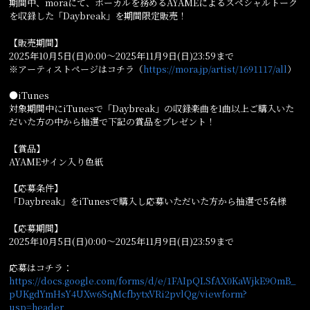
期間中、moraにて、ボーカルを務めるAYAMEによるスペシャルトーク
を収録した「Daybreak」を期間限定販売！
【販売期間】
2025年10月5日(日)0:00〜2025年11月9日(日)23:59まで
※アーティストページはコチラ（
https://mora.jp/artist/1691117/all
）
●iTunes
対象期間中にiTunesで「Daybreak」の収録楽曲を1曲以上ご購入いた
だいた方の中から抽選で下記の賞品をプレゼント！
【賞品】
AYAMEサイン入り色紙
【応募条件】
「Daybreak」をiTunesで購入し応募いただいた方から抽選で5名様
【応募期間】
2025年10月5日(日)0:00〜2025年11月9日(日)23:59まで
応募はコチラ：
https://docs.google.com/forms/d/e/1FAIpQLSfAX0KaWjkE9OmB_
pUKgdYmHsY4UXw6SqMcfbytxVRi2pvlQg/viewform?
usp=header