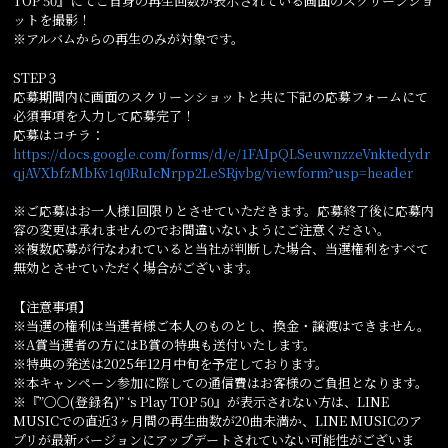
TOP 50』にてご自身の再生回数が表示されている画面のスクリーンショ
ットを撮影！
※アルバムからの再生のみが対象です。
STEP３
応募期間内に画面のスクリーンショットと共に下記の応募フォームにて
必須事項を入力して応募完了！
応募はコチラ：
https://docs.google.com/forms/d/e/1FAIpQLSeuwnzzeVnktedydr
qjAVXbfzMbKv1q0RuIcNrpp2LeSRjvbg/viewform?usp=header
※ご応募はお一人様1回限りとさせていただきます。応募終了後に応募内
容の変更は承れませんのでお間違いないようにご注意ください。
※複数応募が行なわれていると当社が判断した場合、当選権利をすべて
無効とさせていただく場合がございます。
【注意事項】
※当選の権利は当選者様ご本人のものとし、換金・譲渡はできません。
※A賞当選者の方にはB賞の特典も送付いたします。
※特典の発送は2025年12月中旬を予定しております。
※本キャンペーン参加に際しての通信費はお客様のご負担となります。
※『”〇〇(登録名)” ‘s Play TOP 50』が表示されない方は、LINE
MUSICでの直近3ヶ月間の再生曲数が20曲未満か、LINE MUSICのア
プリが最新バージョンにアップデートされていない可能性がございま