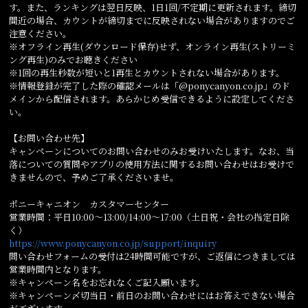
す。また、ランキングは翌日反映、1日1回/不定期に更新されます。締切
間近の場合、カウントが締切までに反映されない場合がありますのでご
注意ください。
※オフライン再生(ダウンロード保存)せず、オンライン再生(ストリーミ
ング再生)のみでお聴きください
※1回の再生秒数が短いと1再生とカウントされない場合があります。
※情報登録が完了した際の確認メールは「@ponycanyon.co.jp」のド
メインから配信されます。あらかじめ受信できるように設定してくださ
い。
【お問い合わせ先】
キャンペーンについてのお問い合わせのみお受けいたします。なお、当
落についての質問やアプリの使用方法に関するお問い合わせはお受けで
きませんので、予めご了承くださいませ。
ポニーキャニオン カスタマーセンター
営業時間：平日10:00～13:00/14:00～17:00（土日祝・会社の指定日除
く）
https://www.ponycanyon.co.jp/support/inquiry
問い合わせフォームの受付は24時間可能ですが、ご返信につきましては
営業時間内となります。
※キャンペーン名をお忘れなくご記入願います。
※キャンペーン〆切当日・前日のお問い合わせにはお答えできない場合