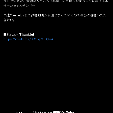
ぎ」を迎えた、大切な人たちへ「感謝」の気持ちをまっすぐに届けるエ
モーショナルナンバー！
早速YouTubeにて試聴動画が公開となっているのでぜひご視聴いただ
きたい。
■Sizuk – Thankful
https://youtu.be/jYVTq7OO3uA