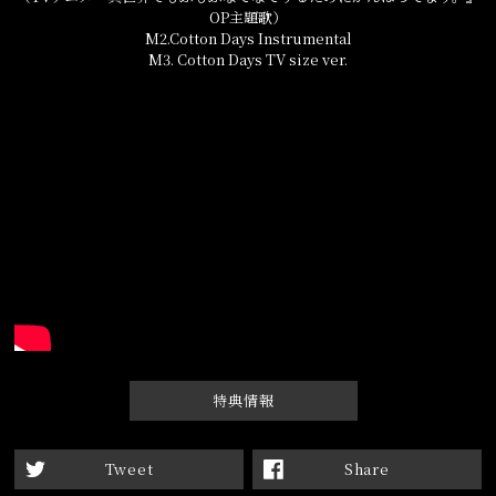
OP主題歌）
M2.Cotton Days Instrumental
M3. Cotton Days TV size ver.
特典情報
Tweet
Share